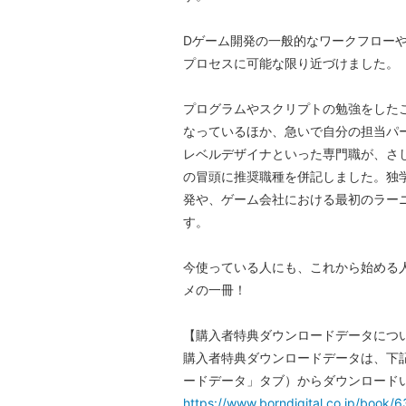
Dゲーム開発の一般的なワークフロー
プロセスに可能な限り近づけました。
プログラムやスクリプトの勉強をした
なっているほか、急いで自分の担当パ
レベルデザイナといった専門職が、さ
の冒頭に推奨職種を併記しました。独
発や、ゲーム会社における最初のラー
す。
今使っている人にも、これから始める人
メの一冊！
【購入者特典ダウンロードデータにつ
購入者特典ダウンロードデータは、下
ードデータ」タブ）からダウンロード
https://www.borndigital.co.jp/book/