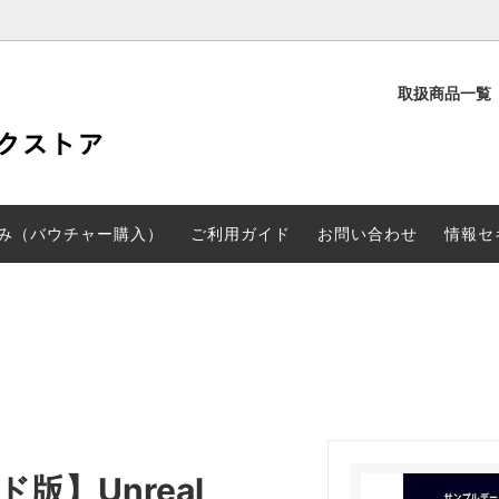
取扱商品一覧
定
PD検定
験申し込み（バウチャー購入）
CGARTS書籍
み（バウチャー購入）
ご利用ガイド
お問い合わせ
情報セ
版】Unreal