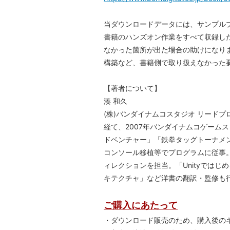
当ダウンロードデータには、サンプル
書籍のハンズオン作業をすべて収録し
なかった箇所が出た場合の助けになります。また
構築など、書籍側で取り扱えなかった要
【著者について】
湊 和久
(株)バンダイナムコスタジオ リード
経て、2007年バンダイナムコゲーム
ドベンチャー」「鉄拳タッグトーナメ
コンソール移植等でプログラムに従事
ィレクションを担当。「Unityでは
キテクチャ」など洋書の翻訳・監修も
ご購入にあたって
・ダウンロード販売のため、購入後の