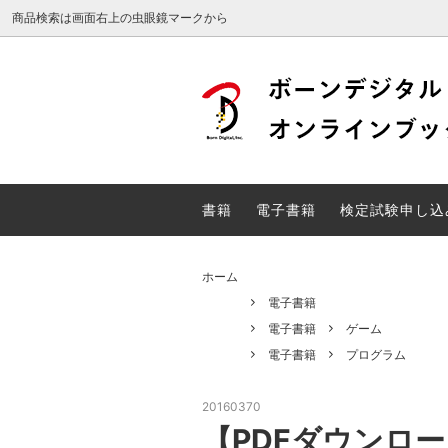
商品検索は画面右上の虫眼鏡マークから
Web検定
DTP検
電子書籍
検定試
書籍
電子書籍
検定試験申し込
unity関連書籍
ホーム
電子書籍
電子書籍
ゲーム
電子書籍
プログラム
20160370
【PDFダウンロード