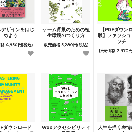
ルデザインをはじ
ゲーム背景のための植
【PDFダウン
めよう
生環境のつくり方
版】ファッショ
ッチ
格 4,950円(税込)
販売価格 5,280円(税込)
販売価格 2,970円
DFダウンロード
Webアクセシビリティ
人生を描く表情