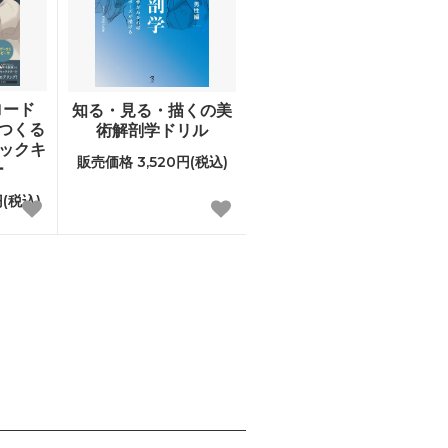
ロード
知る・見る・描くの美
でつくる
術解剖学ドリル
ルックキ
販売価格 3,520円(税込)
ー
(税込)