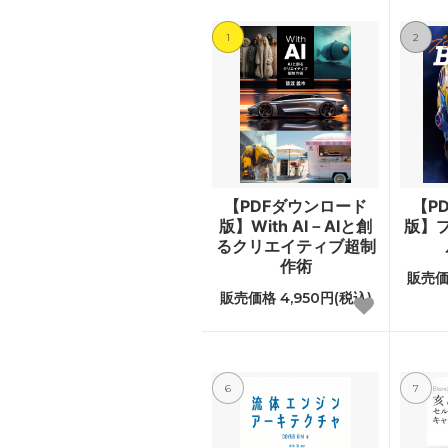
1
2
【PDFダウンロード
【P
版】With AI－AIと創
版】
るクリエイティブ超制
作術
販売価格
販売価格 4,950円(税込)
6
7