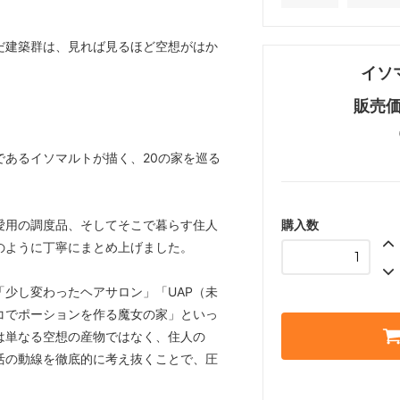
だ建築群は、見れば見るほど空想がはか
イソ
販売価
であるイソマルトが描く、20の家を巡る
愛用の調度品、そしてそこで暮らす住人
購入数
のように丁寧にまとめ上げました。
少し変わったヘアサロン」「UAP（未
コでポーションを作る魔女の家」といっ
は単なる空想の産物ではなく、住人の
活の動線を徹底的に考え抜くことで、圧
。