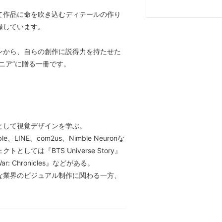
て作品に命を吹き込むディテールの作り
録しています。
ンから、自らの創作に説得力を持たせた
ニア”に贈る一冊です。
として視覚デザインを学ぶ。
、LINE、com2us、Nimble Neuronな
ては『BTS Universe Story』
 War: Chronicles』などがある。
な業界のビジュアル制作に関わる一方、
。