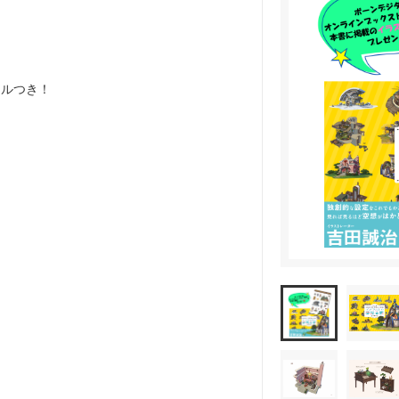
ールつき！
）