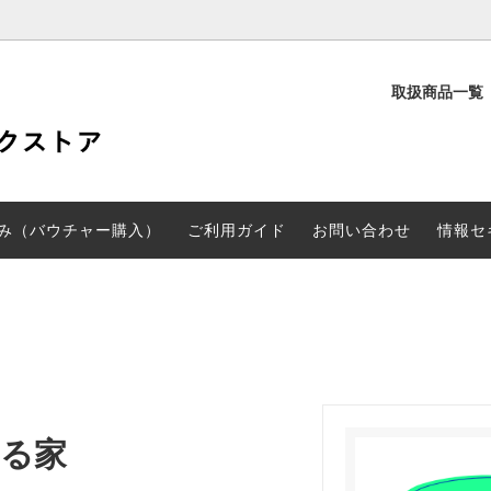
取扱商品一覧
定
PD検定
験申し込み（バウチャー購入）
CGARTS書籍
み（バウチャー購入）
ご利用ガイド
お問い合わせ
情報セ
る家