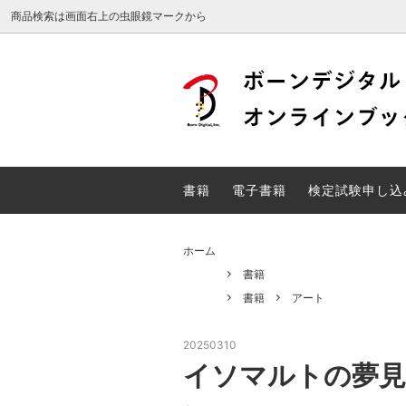
商品検索は画面右上の虫眼鏡マークから
Web検定
DTP検
電子書籍
検定試
書籍
電子書籍
検定試験申し込
unity関連書籍
ホーム
書籍
書籍
アート
20250310
イソマルトの夢見