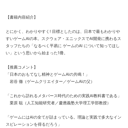
【書籍内容紹介】
とにかく、わかりやすく! 目標としたのは、日本で最もわかりや
すいゲームAIの本。スクウェア・エニックスでAI開発に携わるス
タッフたちの「なるべく平易に ゲームのAI について知ってほし
い」という思いから始まった1冊。
【推薦コメント】
「日本のおもてなし精神とゲームAIの共鳴！」
岩谷 徹（ゲームクリエイター／ゲームAIの父）
「これから訪れるメタバース時代のための実践AI教科書である」
栗原 聡（人工知能研究者／慶應義塾大学理工学部教授）
「ゲームにはAIの全てが詰まっている。理論と実践で多大なイン
スピレーションを得るだろう」