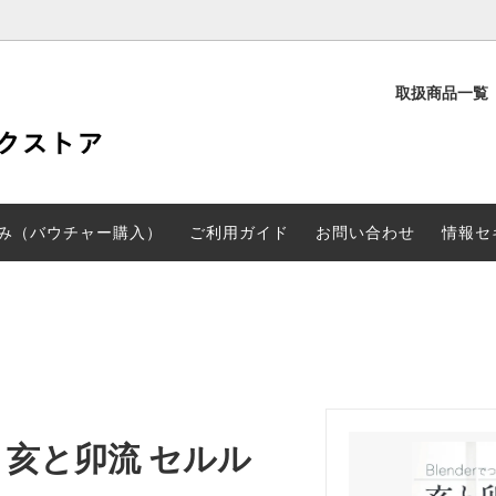
取扱商品一覧
定
PD検定
験申し込み（バウチャー購入）
CGARTS書籍
み（バウチャー購入）
ご利用ガイド
お問い合わせ
情報セ
くる 亥と卯流 セルル