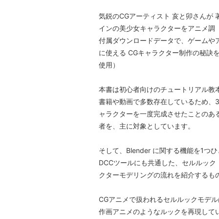
気鋭のCGアーティスト 亥と卯さんが 
インの美少女キャラクターをアニメ調
付属ダウンロードデータで、ゲームやアニ
に使える CGキャラクター制作の秘訣を学びま
使用）
本書は初心者向けのチュートリアル教
書籍や動画で多数存在しているため、
ャラクターを一度完成させたことのあ
者を、主に対象としています。
そして、Blender に関する機能を
DCCツールにも共通した、セルルック
クターモデリングの流れを紹介するも
CGアニメで扱われるセルルックモデ
作画アニメのようなルックを再現して