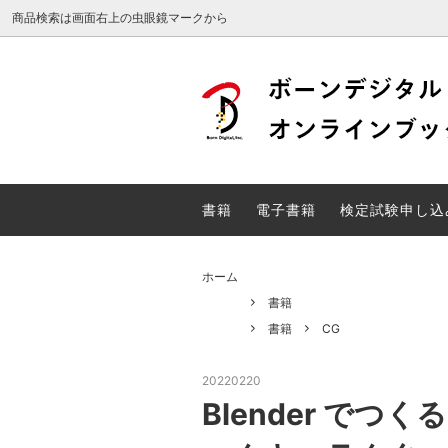
商品検索は画面右上の虫眼鏡マークから
Web検定
DTP検
電子書籍
検定試
書籍
電子書籍
検定試験申し込
unity関連書籍
ホーム
書籍
書籍
CG
20220220
Blender でつ