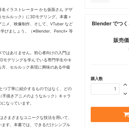
著名イラストレーター かも仮面さん デザ
（セルルック）に3Dモデリング。本書＋
Blender で
メ、映像制作、そして、VTuber など
しょう。（※Blender、Pencil+ 等
販売価格
本ではありません。初心者向けの入門は
3Dモデリングを学んでいる専門学生やキ
る方、セルルック表現に興味のある中級
購入数
1つひとつ丁寧に紹介するものではなく、どの
（手描きアニメのようなルック）キャラ
のになっています。
ルはさまざまなユニークな技法を用いて、
います。本書では、できるだけシンプル