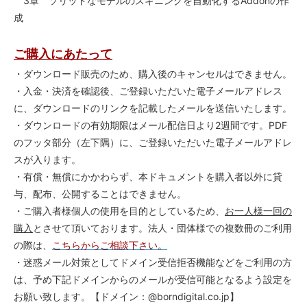
3章 ソリッドなモデルのスキニングを自動化するAddonの作
成
ご購入にあたって
・ダウンロード販売のため、購入後のキャンセルはできません。
・入金・決済を確認後、ご登録いただいた電子メールアドレス
に、ダウンロードのリンクを記載したメールを送信いたします。
・ダウンロードの有効期限はメール配信日より2週間です。PDF
のフッタ部分（左下隅）に、ご登録いただいた電子メールアドレ
スが入ります。
・有償・無償にかかわらず、本ドキュメントを購入者以外に貸
与、配布、公開することはできません。
・ご購入者様個人の使用を目的としているため、
お一人様一回の
購入
とさせて頂いております。法人・団体様での複数冊のご利用
の際は、
こちらからご相談下さい。
・迷惑メール対策としてドメイン受信拒否機能などをご利用の方
は、予め下記ドメインからのメールが受信可能となるよう設定を
お願い致します。【ドメイン：@borndigital.co.jp】