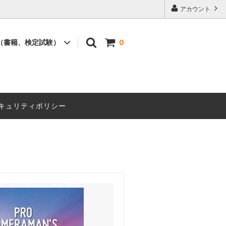
アカウント
（書籍、検定試験）
0
書籍
セミナー
キュリティポリシー