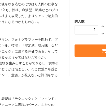
に魂を吹き込むのはやはり人間の仕事な
生い立ち、性格、血液型、職業などのプロ
人格まで表現した、よりリアルで魅力的
購入数
ようになるのかもしれない。
ラマン、フォトグラファーを問わず、プ
スキル、技能」「安定感、切れ味」など
クニック」に属する評価である。そして
あるかどうかではないだろうか。
生成物を生み出すことができるし、実際そ
かどうかは悩ましい。そこに魅力を感じ
インド、意識」が見えないと評価をする
、表現は「テクニック」と「マインド」
テクニックは表現のベース、土台なの