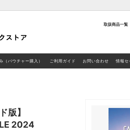
取扱商品一覧
定
PD検定
験申し込み（バウチャー購入）
CGARTS書籍
み（バウチャー購入）
ご利用ガイド
お問い合わせ
情報セ
ード版】
E 2024