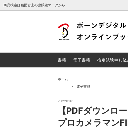
商品検索は画面右上の虫眼鏡マークから
Web検定
DTP検
電子書籍
検定試
書籍
電子書籍
検定試験申し込
unity関連書籍
ホーム
電子書籍
20220161
【PDFダウンロ
プロカメラマンFIL