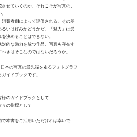
花させていくのか、それこそが写真の、
か。
、消費者側によって評価される。その基
あるいは好みかどうかだ。「魅力」は受
れを決めることはできない。
絶対的な魅力を放つ作品、写真も存在す
すべきはそこなのではないだろうか。
」は、日本の写真の最先端を走るフォトグラフ
るガイドブックです。
皆様のガイドブックとして
方々の指標として
的で本書をご活用いただければ幸いで