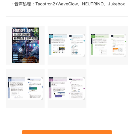
・音声処理：Tacotron2+WaveGlow、NEUTRINO、Jukebox