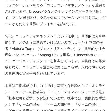
ミュニケーションをとる「コミュニティマネジメント」が重要と
されています。DiscordやXなどのオンラインスペースを活用し
て、ファン層を醸成し交流を促進してゲームへの注目を高め、ゲ
ームがもたらす世界にプレイヤーを誘います。
では、コミュニティマネジメントという仕事は、具体的に何を準
備して、どのように進めていけばよいのでしょうか？ 本書の著
者「Victoria Tran」（ヴィクトリア・トラン）は、世界的な社会
現象となったゲーム『Among Us』を開発したInnerslothでコミ
ュニケーションディレクターを担当しています。本書はその集大
成となり、コミュニティ運営の理論に止まらず、成功に導くため
の具体的な実践手法を解説しています。
本書は二部構成です。前半では、基礎的な理論として「オンライ
ンコミュニティの社会学」「コミュニティマネージャーの役割」
「基本戦略と哲学」を解説しています。後半では、実践的な手法
として「ゲームの発表」「ゲームの開発中」「ゲームの発売」
「ゲームの発売後」というゲーム開発のライフサイクルに沿った