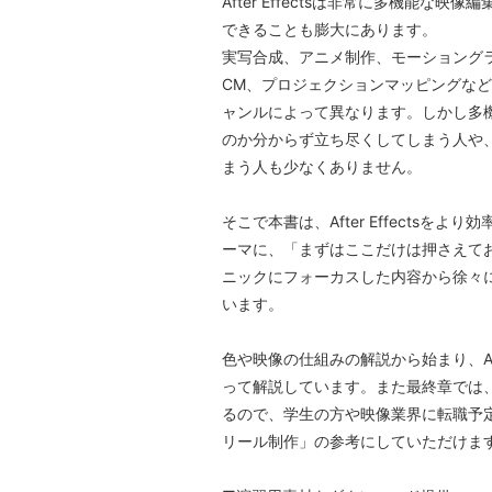
After Effectsは非常に多機能な
できることも膨大にあります。
実写合成、アニメ制作、モーショング
CM、プロジェクションマッピングな
ャンルによって異なります。しかし多
のか分からず立ち尽くしてしまう人や
まう人も少なくありません。
そこで本書は、After Effectsを
ーマに、「まずはここだけは押さえてお
ニックにフォーカスした内容から徐々
います。
色や映像の仕組みの解説から始まり、Afte
って解説しています。また最終章では
るので、学生の方や映像業界に転職予
リール制作」の参考にしていただけま