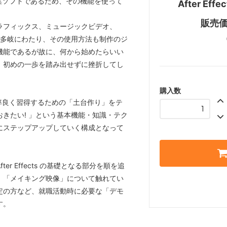
映像編集ソフトであるため、その機能を使って
After Eff
販売価
ラフィックス、ミュージックビデオ、
ど多岐にわたり、その使用方法も制作のジ
機能であるが故に、何から始めたらいい
、初めの一歩を踏み出せずに挫折してし
購入数
より効率良く習得するための「土台作り」をテ
きたい! 」という基本機能・知識・テク
にステップアップしていく構成となって
r Effects の基礎となる部分を順を追
、「メイキング映像」について触れてい
定の方など、就職活動時に必要な「デモ
す。