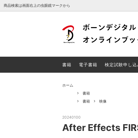
商品検索は画面右上の虫眼鏡マークから
Web検定
DTP検
電子書籍
検定試
書籍
電子書籍
検定試験申し込
unity関連書籍
ホーム
書籍
書籍
映像
20240100
After Effects 