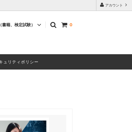
アカウント
（書籍、検定試験）
0
書籍
セミナー
キュリティポリシー