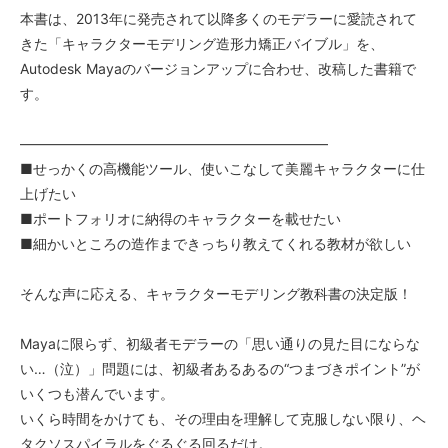
本書は、2013年に発売されて以降多くのモデラーに愛読されて
きた「キャラクターモデリング造形力矯正バイブル」を、
Autodesk Mayaのバージョンアップに合わせ、改稿した書籍で
す。
——————————————————————
■せっかくの高機能ツール、使いこなして美麗キャラクターに仕
上げたい
■ポートフォリオに納得のキャラクターを載せたい
■細かいところの造作まできっちり教えてくれる教材が欲しい
そんな声に応える、キャラクターモデリング教科書の決定版！
Mayaに限らず、初級者モデラーの「思い通りの見た目にならな
い…（泣）」問題には、初級者あるあるの“つまづきポイント”が
いくつも潜んでいます。
いくら時間をかけても、その理由を理解して克服しない限り、ヘ
タクソスパイラルをぐるぐる回るだけ。