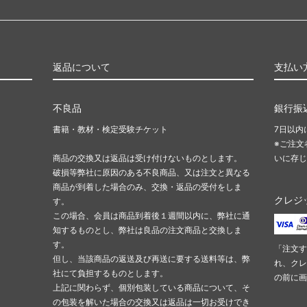
返品について
支払い
不良品
銀行振
書籍・教材・検定受験チケット
7日以内
※ご注文
商品の交換又は返品は受け付けないものとします。
いに存じ
破損等弊社に原因のある不良商品、又は注文と異なる
商品が到着した場合のみ、交換・返品の受付をしま
クレジ
す。
この場合、会員は商品到着後１週間以内に、弊社に通
知するものとし、弊社は良品の注文商品と交換しま
す。
「注文す
但し、当該商品の返送及び再送に要する送料等は、弊
れ、クレ
社にて負担するものとします。
の前に画
上記に関わらず、個別包装している商品について、そ
の包装を解いた場合の交換又は返品は一切お受けでき