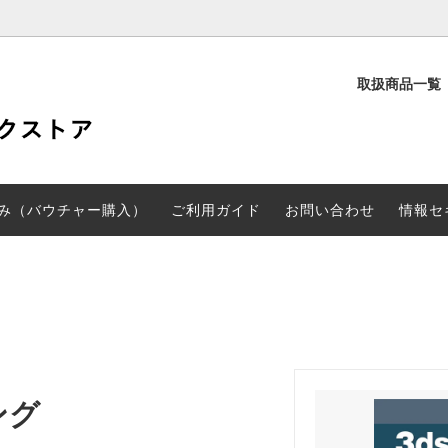
取扱商品一覧
定
PD検定
験申し込み（バウチャー購入）
CGARTS書籍
み（バウチャー購入）
ご利用ガイド
お問い合わせ
情報セ
ング