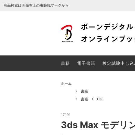
商品検索は画面右上の虫眼鏡マークから
Web検定
DTP検
電子書籍
検定試
書籍
電子書籍
検定試験申し込
unity関連書籍
ホーム
書籍
書籍
CG
17191
3ds Max モデリ