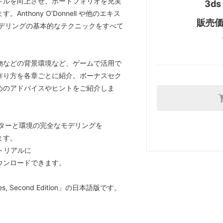
キルを向上させ、ポートフォリオを充実
3d
thony O’Donnell や他のエキス
販売価格
モデリングの基本的なテクニックをすべて
物などの背景環境など、ゲームで活用で
作り方を各章ごとに紹介。ボーナスセク
めのアドバイスやヒントをご紹介しま
クターと環境の完全なモデリングを
ます。
トリアルに
ウンロードできます。
mes, Second Edition」の日本語版です。