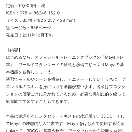
定価：10,000円 + 税
ISBN：978-4-86246-152-0
サイズ：B5判（182 x 257 x 28 mm）
総ページ数：656ページ
発売日：2011年10月下旬
【内容】
はじめるなら、オフィシャルトレーニングブックの「Mayaトレ
本」。ワールドスタンダードの解説と演習でじっくりMayaの基
本機能を習得しましょう。
演習でモデルやシーンを構築し、アニメートしていくうちに、プ
ロレベルのスキルを身につける準備が整います。各章はプロダク
ションの段階ごとに分かれているため、必要な機能に的を絞って
短期間で学習することもできます。
本書は定評あるロングセラーテキストの改訂版で、3DCG、そし
てMaya の理想的な入門書です。Maya をはじめて使用する読者
に向けて、3DCG の基礎や概念、ワークフローから説明を開始し