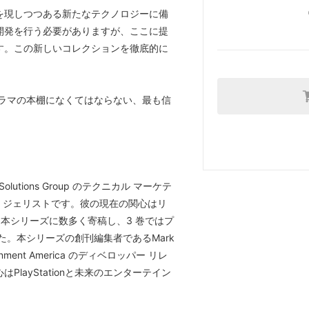
を現しつつある新たなテクノロジーに備
開発を行う必要がありますが、ここに提
す。この新しいコレクションを徹底的に
グラマの本棚になくてはならない、最も信
 and Solutions Group のテクニカル マーケテ
ン ジェリストです。彼の現在の関心はリ
。本シリーズに数多く寄稿し、3 巻ではプ
た。本シリーズの創刊編集者であるMark
rtainment America のディベロッパー リレ
layStationと未来のエンターテイン