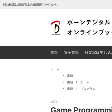
商品検索は画面右上の虫眼鏡マークから
Web検定
DTP検
電子書籍
検定試
書籍
電子書籍
検定試験申し込
unity関連書籍
ホーム
書籍
書籍
ゲーム
書籍
プログラム
1373
Game Programm