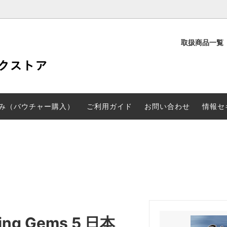
取扱商品一覧
定
PD検定
験申し込み（バウチャー購入）
CGARTS書籍
み（バウチャー購入）
ご利用ガイド
お問い合わせ
情報セ
ing Gems 5 日本