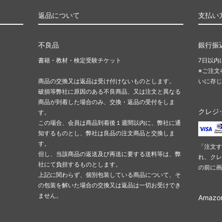
返品について
支払い
不良品
銀行振
書籍・教材・検定受験チケット
7日以内
※ご注文
商品の交換又は返品は受け付けないものとします。
いに存じ
破損等弊社に原因のある不良商品、又は注文と異なる
商品が到着した場合のみ、交換・返品の受付をしま
クレジ
す。
この場合、会員は商品到着後１週間以内に、弊社に通
知するものとし、弊社は良品の注文商品と交換しま
す。
「注文す
但し、当該商品の返送及び再送に要する送料等は、弊
れ、クレ
社にて負担するものとします。
の前に画
上記に関わらず、個別包装している商品について、そ
の包装を解いた場合の交換又は返品は一切お受けでき
ません。
Amazo