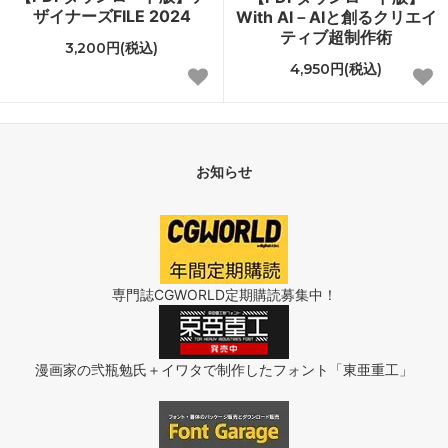
ザイナーズFILE 2024
With AI－AIと創るクリエイ
ティブ超制作術
3,200円(税込)
4,950円(税込)
お知らせ
専門誌CGWORLD定期購読募集中！
漫画家の弐瓶勉氏＋イワタで制作したフォント「東亜重工」